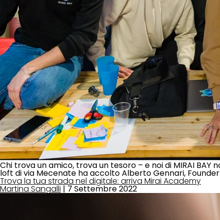
Chi trova un amico, trova un tesoro – e noi di MIRAI BAY n
loft di via Mecenate ha accolto Alberto Gennari, Founder 
Trova la tua strada nel digitale: arriva Mirai Academy
Martina Sangalli
|
7 Settembre 2022