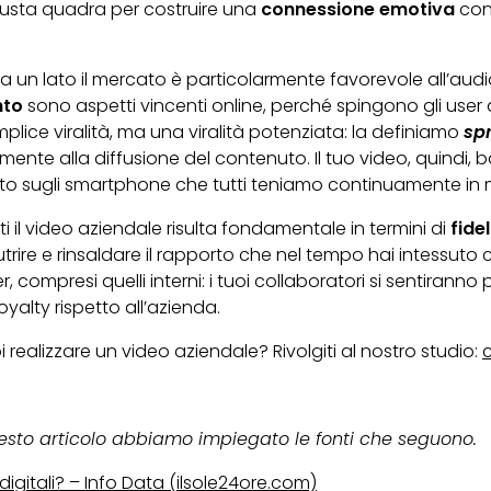
giusta quadra per costruire una
connessione emotiva
con 
un lato il mercato è particolarmente favorevole all’audiov
nto
sono aspetti vincenti online, perché spingono gli user
plice viralità, ma una viralità potenziata: la definiamo
spr
mente alla diffusione del contenuto. Il tuo video, quindi, b
tutto sugli smartphone che tutti teniamo continuamente in
nti il video aziendale risulta fondamentale in termini di
fide
nutrire e rinsaldare il rapporto che nel tempo hai intessuto 
der, compresi quelli interni: i tuoi collaboratori si sentirann
loyalty rispetto all’azienda.
realizzare un video aziendale? Rivolgiti al nostro studio:
uesto articolo abbiamo impiegato le fonti che seguono.
igitali? – Info Data (ilsole24ore.com)