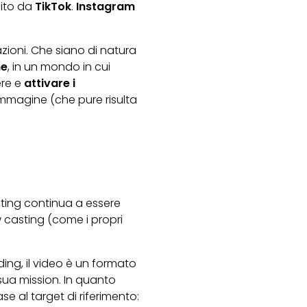
uito da
TikTok
.
Instagram
azioni. Che siano di natura
ne
, in un mondo in cui
ere e
attivare i
 immagine (che pure risulta
eting continua a essere
 casting (come i propri
ding, il video è un formato
sua mission. In quanto
base al target di riferimento: