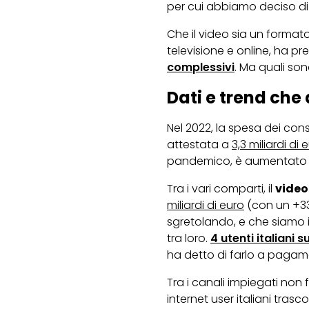
per cui abbiamo deciso di r
Che il video sia un format
televisione e online, ha pr
complessivi
. Ma quali so
Dati e trend che
Nel 2022, la spesa dei cons
attestata a
3,3 miliardi di 
pandemico, è aumentato il
Tra i vari comparti, il
video
miliardi di euro
(con un +33%
sgretolando, e che siamo 
tra loro.
4 utenti italiani s
ha detto di farlo a paga
Tra i canali impiegati non 
internet user italiani tras