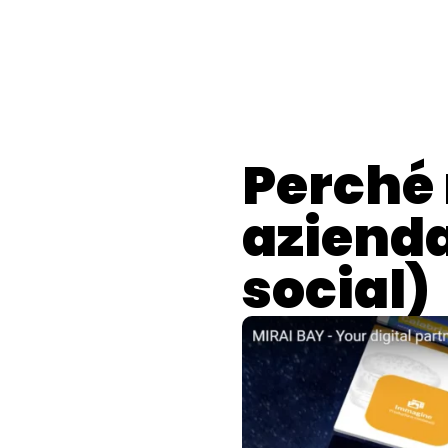
contenuto
G
Perché 
azienda
social)