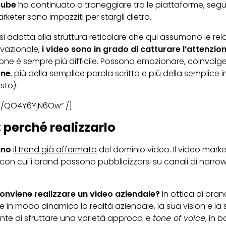
Tube
ha continuato a troneggiare tra le piattaforme, seg
marketer sono impazziti per stargli dietro.
 si adatta alla struttura reticolare che qui assumono le rel
vazionale,
i video sono in grado di catturare l’attenzio
ne è sempre più difficile. Possono emozionare, coinvolg
one
, più della semplice parola scritta e più della semplice
sto).
be/QO4Y6YjN6Ow” /]
 perché realizzarlo
ano
il trend già affermato
del dominio video. Il video mark
on cui i brand possono pubblicizzarsi su canali di narrow
onviene realizzare un video aziendale?
In ottica di bran
 in modo dinamico la realtà aziendale, la sua vision e la 
nte di sfruttare una varietà approcci e
tone of voice
, in 