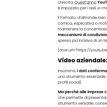
crescita.
Quest’anno
You
è impazzito per i reel, e i 
Il formato, d’altronde, ben
comica, esplicativa o moti
mantenere la concentrazio
meccanismi di condivisi
spesso più incisiva di un te
[arve url=”https://youtu.
Video aziendale:
Insomma,
i dati conferm
uno strumento essenziale c
profili social).
Ma perché alle imprese c
che permette di presentare
strumento versatile, conse