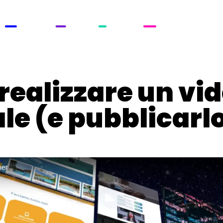
ROWTH
STUDIO
TECH
ACADEMY
realizzare un vi
le (e pubblicarlo