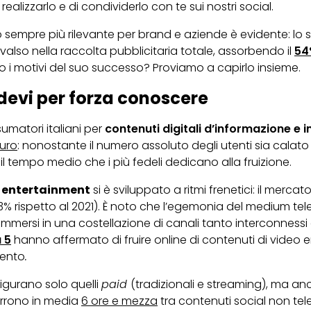
ealizzarlo e di condividerlo con te sui nostri social.
o sempre più rilevante per brand e aziende è evidente: lo 
evalso nella raccolta pubblicitaria totale, assorbendo il
54
no i motivi del suo successo? Proviamo a capirlo insieme.
 devi per forza conoscere
umatori italiani per
contenuti digitali d’informazione e 
euro
: nonostante il numero assoluto degli utenti sia calato
 tempo medio che i più fedeli dedicano alla fruizione.
 entertainment
si è sviluppato a ritmi frenetici: il merca
 rispetto al 2021). È noto che l’egemonia del medium telev
immersi in una costellazione di canali tanto interconness
u 5
hanno affermato di fruire online di contenuti di video 
mento
.
figurano solo quelli
paid
(tradizionali e streaming), ma an
corrono in media
6 ore e mezza
tra contenuti social non telev