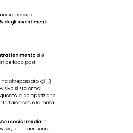
scorso anno, tra
% degli investimenti
intrattenimento
si è
 in periodo post-
to ha oltrepassato gli
1,3
isivo si sta ormai
i quanto in competizione
entertainment, e la metà
che i
social media
: gli
isivi, e i numeri sono in