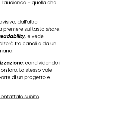
l’audience – quella che
isivo, dall’altro
 a premere sul tasto
share
.
eadability
,
e vede
alzerà tra canali e da un
 mano.
lizzazione
: condividendo i
con loro. Lo stesso vale
o parte di un progetto e
contattalo subito
.