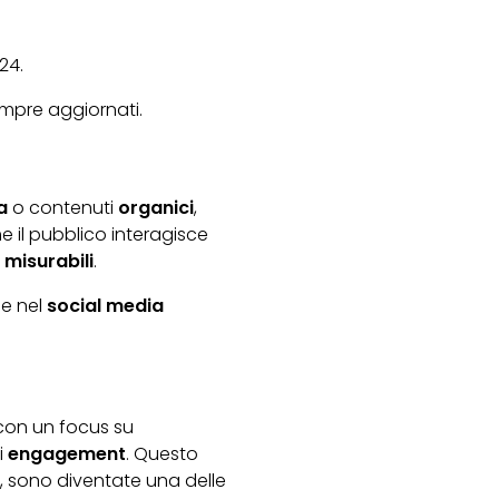
024.
empre aggiornati.
a
o contenuti
organici
,
il pubblico interagisce
i misurabili
.
le nel
social media
, con un focus su
i
engagement
. Questo
, sono diventate una delle