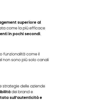
gement superiore al
mata come la più efficace
enti in pochi secondi
.
do funzionalità come il
al non sono più solo canali
e strategie delle aziende
bilità
dei brand e
ata sull’autenticità e