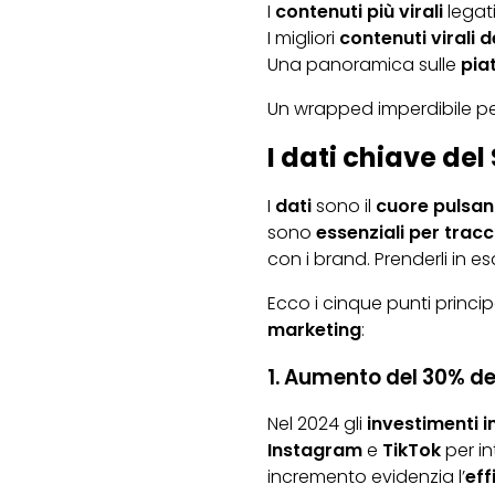
I
contenuti più virali
legati
I migliori
contenuti virali d
Una panoramica sulle
piat
Un wrapped imperdibile per
I dati chiave de
I
dati
sono il
cuore pulsan
sono
essenziali per tracc
con i brand. Prenderli in 
Ecco i cinque punti princi
marketing
:
1. Aumento del 30% de
Nel 2024 gli
investimenti 
Instagram
e
TikTok
per in
incremento evidenzia l’
eff