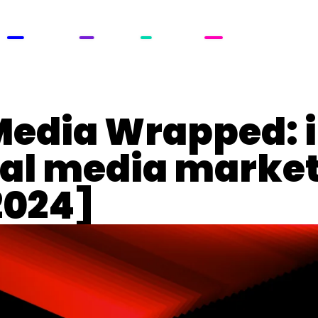
ROWTH
STUDIO
TECH
ACADEMY
Media Wrapped: i
ial media market
[2024]