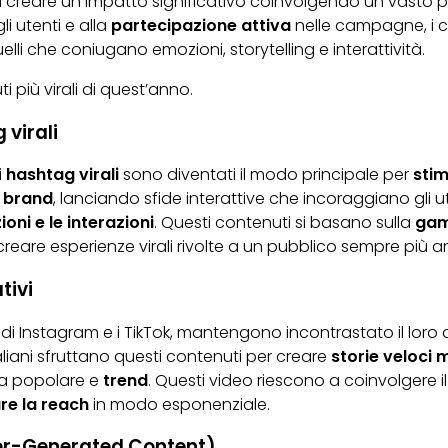
 creare un impatto significativo coinvolgendo un vasto pu
i utenti e alla
partecipazione attiva
nelle campagne, i 
elli che coniugano emozioni, storytelling e interattività.
 più virali di quest’anno.
 virali
i
hashtag virali
sono diventati il modo principale per
sti
I
brand
, lanciando sfide interattive che incoraggiano gli u
oni e le interazioni
. Questi contenuti si basano sulla
gam
reare esperienze virali rivolte a un pubblico sempre più a
tivi
s di Instagram e i TikTok, mantengono incontrastato il loro
taliani sfruttano questi contenuti per creare
storie veloci 
 popolare e
trend
. Questi video riescono a coinvolgere 
are
la reach
in modo esponenziale.
er-Generated Content)