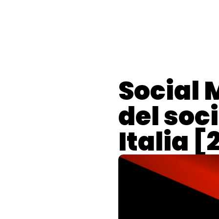
contenuto
G
Social 
del soc
Italia 