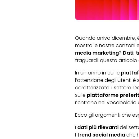
Quando arriva dicembre, è i
mostra le nostre canzoni e
media marketing
?
Dati, 
traguardi: questo articolo
In un anno in cui le
piatta
l’attenzione degli utenti 
caratterizzato il settore. D
sulle
piattaforme preferi
rientrano nel vocabolario 
Ecco gli argomenti che es
I
dati più rilevanti
del sett
I
trend social media
che h