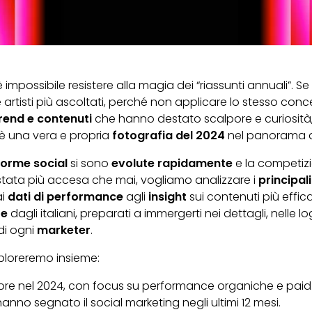
mpossibile resistere alla magia dei “riassunti annuali”. Se
 artisti più ascoltati, perché non applicare lo stesso co
trend e contenuti
che hanno destato scalpore e curiosità
 è una vera e propria
fotografia del 2024
nel panorama 
forme social
si sono
evolute rapidamente
e la competizi
è stata più accesa che mai, vogliamo analizzare i
principal
ai
dati di performance
agli
insight
sui contenuti più effic
te
dagli italiani, preparati a immergerti nei dettagli, nelle 
di ogni
marketer
.
ploreremo insieme:
ore nel 2024, con focus su performance organiche e paid
anno segnato il social marketing negli ultimi 12 mesi.