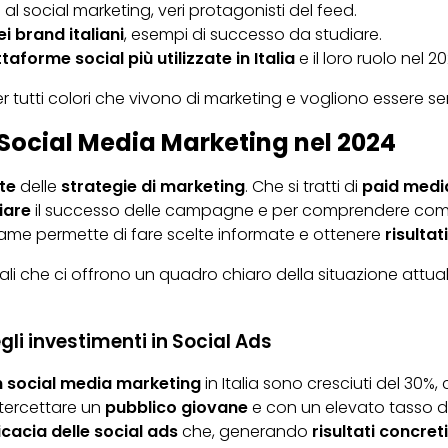
 al social marketing, veri protagonisti del feed.
ei brand italiani
, esempi di successo da studiare.
taforme social più utilizzate in Italia
e il loro ruolo nel 2
 tutti colori che vivono di marketing e vogliono essere s
l Social Media Marketing nel 2024
te
delle
strategie di marketing
. Che si tratti di
paid medi
iare
il successo delle campagne e per comprendere come 
esame permette di fare scelte informate e ottenere
risultat
pali che ci offrono un quadro chiaro della situazione attua
gli investimenti in Social Ads
in social media marketing
in Italia sono cresciuti del 30%
tercettare un
pubblico giovane
e con un elevato tasso d
icacia
delle social ads
che, generando
risultati concreti