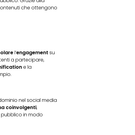
bblico. Grazie alla
contenuti che ottengono
molare
l’
engagement
su
tenti a partecipare,
ification
e la
mpio.
 dominio nel social media
ma coinvolgenti
,
il pubblico in modo