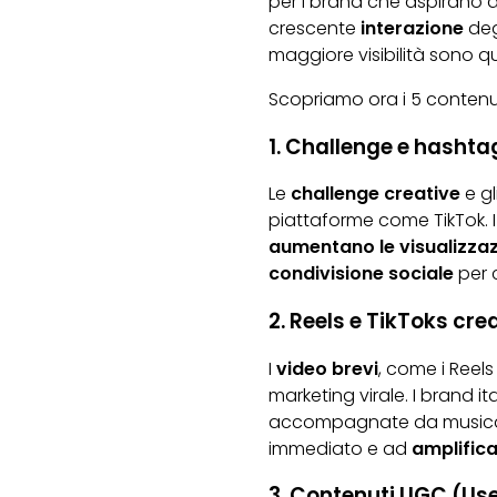
per i brand che aspirano a
crescente
interazione
degl
maggiore visibilità sono qu
Scopriamo ora i 5 contenuti
1. Challenge e hashtag
Le
challenge creative
e gl
piattaforme come TikTok. 
aumentano le visualizzazi
condivisione sociale
per c
2. Reels e TikToks crea
I
video brevi
, come i Reel
marketing virale. I brand i
accompagnate da musica
immediato e ad
amplific
3. Contenuti UGC (Us