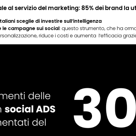
iale al servizio del marketing: 85% dei brand la ut
aliani sceglie di investire sull’intelligenza
re le campagne sui social
: questo strumento, che ha orma
rsonalizzazione, riduce i costi e aumenta l’efficacia grazie 