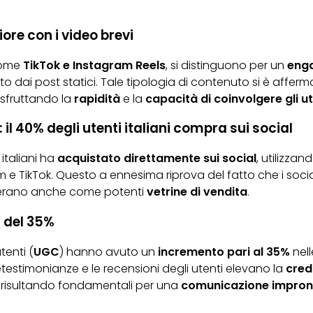
re con i video brevi
come
TikTok e Instagram Reels
, si distinguono per un
enga
to dai post statici. Tale tipologia di contenuto si è affer
 sfruttando la
rapidità
e la
capacità di coinvolgere gli ut
 il 40% degli utenti italiani compra sui social
 italiani ha
acquistato direttamente sui social
, utilizzan
 e TikTok. Questo a ennesima riprova del fatto che i soci
erano anche come potenti
vetrine di vendita
.
 del 35%
tenti (
UGC
) hanno avuto un
incremento pari al 35%
nell
testimonianze e le recensioni degli utenti elevano la
credi
, risultando fondamentali per una
comunicazione
impront