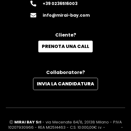
+39 0236516003‬
info@mirai-bay.com
Cliente?
PRENOTA UNA CALL
Collaboratore?
INVIA LA CANDIDATURA
Ⓒ
MIRAI BAY Srl
- via Mecenate 84/8, 20138 Milano - P.IVA
10207930966 - REA MI2514463 - C.S. 10.000,00€ i.v. -
Privacy
-