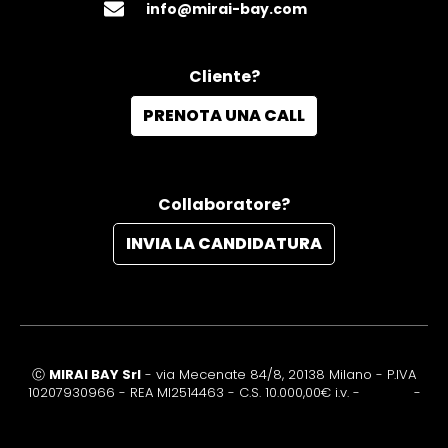
info@mirai-bay.com
Cliente?
PRENOTA UNA CALL
Collaboratore?
INVIA LA CANDIDATURA
Ⓒ
MIRAI BAY Srl
- via Mecenate 84/8, 20138 Milano - P.IVA
10207930966 - REA MI2514463 - C.S. 10.000,00€ i.v. -
Privacy
-
Cookie