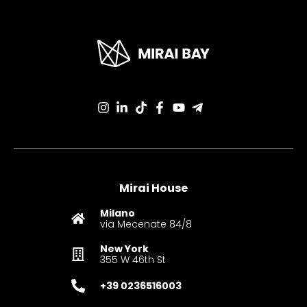
Mirai House
Milano
via Mecenate 84/8
New York
355 W 46th St
+39 0236516003‬