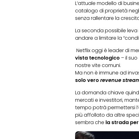
L’attuale modello di busine
catalogo di proprietà negl
senza rallentare la crescit
La seconda possibile leva 
andare a limitare la “condi
Netflix oggi è leader di me
vista tecnologico
– il suo
nostre vite comuni.
Ma non è immune ad invas
solo vero
revenue strea
La domanda chiave quindi è
mercati e investitori, man
tempo potrà permettersi l’
più affollato da altre sp
sembra che
la strada per