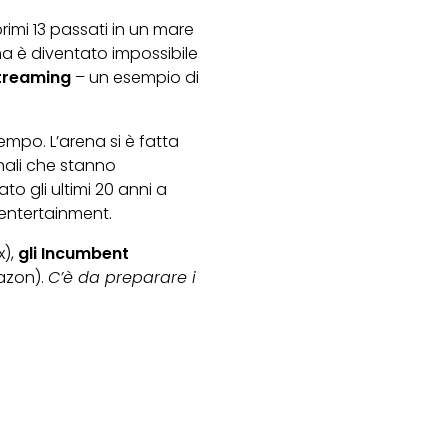
 primi 13 passati in un mare
ma è diventato impossibile
streaming
– un esempio di
mpo. L’arena si è fatta
nali che stanno
to gli ultimi 20 anni a
 entertainment.
x),
gli Incumbent
azon).
C’è da preparare i