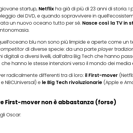
giovane startup,
Netflix
ha già di più di 23 anni di storia. I
 noleggio dei DVD, e quando sopravvivere in quell’ecosiste
rovata un nuovo oceano tutto per sé.
Nasce così la TV in 
antonomasia.
quell’oceano blu non sono più limpide e aperte come un te
competitor
di diverse specie: da una parte
player
tradizio
igitali a diversi livelli, dall’altra Big Tech che hanno passa
i e che hanno le stesse intenzioni verso il mondo dei media
er radicalmente differenti tra di loro:
il First-mover
(Netfli
e NBCUniversal) e
le Big Tech rivoluzionarie
(Apple e Am
re First-mover non è abbastanza (forse)
gli Oscar: