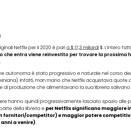
i
inali Netflix per il 2020 è pari
a $ 17,3 miliardi
$. L’intero fat
o che entra viene reinvestito per trovare la prossima h
.
ne autonoma è stato progressivo e naturale nel corso degli
ana). Infatti, man mano che Netflix acquistava quote di 
e di produzione che alimentavano la sua libreria salivan
nere hanno quindi progressivamente lasciato spazio alle p
rte della libreria e
per Netflix significano maggiore
n fornitori/competitor) e maggior potere competitivo
i anni a venire)
.