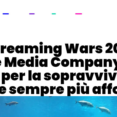
ROWTH
STUDIO
TECH
ACADEMY
 Streaming Wars 2
e Media Compan
 per la sopravvi
 sempre più affo