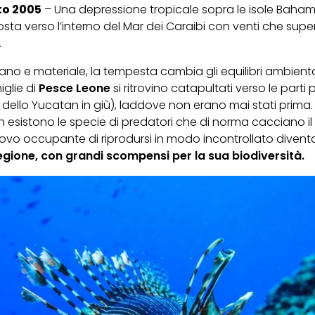
to 2005
– Una depressione tropicale sopra le isole Bah
sta verso l’interno del Mar dei Caraibi con venti che sup
.
no e materiale, la tempesta cambia gli equilibri ambientali
iglie di
Pesce Leone
si ritrovino catapultati verso le parti 
 dello Yucatan in giù), laddove non erano mai stati prima.
 esistono le specie di predatori che di norma cacciano il
vo occupante di riprodursi in modo incontrollato diven
regione, con grandi scompensi per la sua biodiversità.