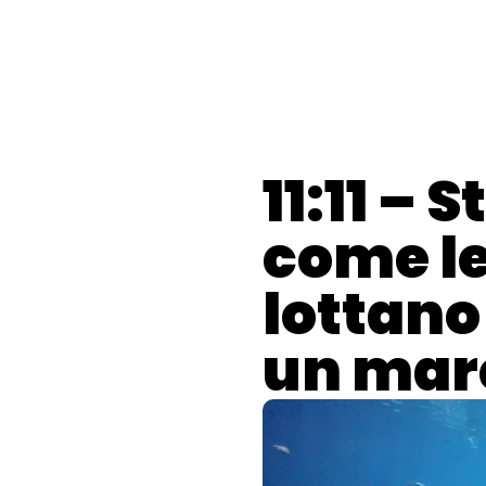
contenuto
G
11:11 –
come l
lottano
un mare