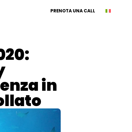
PRENOTA UNA CALL
020:
y
venza in
llato