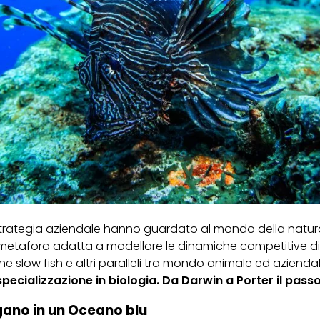
 strategia aziendale hanno guardato al mondo della natura
etafora adatta a modellare le dinamiche competitive di
the slow fish
e altri paralleli tra mondo animale ed azienda
specializzazione in biologia. Da Darwin a Porter il pass
gano in un Oceano blu