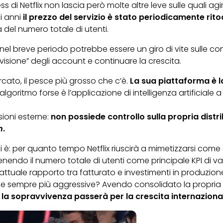
ss di Netflix non lascia però molte altre leve sulle quali ag
i anni
il prezzo del servizio è stato periodicamente rito
a del numero totale di utenti.
nel breve periodo potrebbe essere un giro di vite sulle con
visione” degli account e continuare la crescita.
rcato, il pesce più grosso che c’è.
La sua piattaforma è l
 algoritmo forse è l’applicazione di intelligenza artificiale a
ioni esterne:
non possiede controllo sulla propria distr
m
.
: per quanto tempo Netflix riuscirà a mimetizzarsi come s
tenendo il numero totale di utenti come principale KPI di 
attuale rapporto tra fatturato e investimenti in produzio
ecie sempre più aggressive? Avendo consolidato la propria
 la sopravvivenza passerà per la crescita internaziona