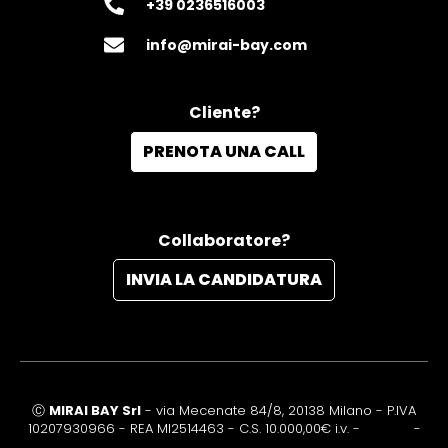
+39 0236516003‬
info@mirai-bay.com
Cliente?
PRENOTA UNA CALL
Collaboratore?
INVIA LA CANDIDATURA
Ⓒ
MIRAI BAY Srl
- via Mecenate 84/8, 20138 Milano - P.IVA
10207930966 - REA MI2514463 - C.S. 10.000,00€ i.v. -
Privacy
-
Cookie