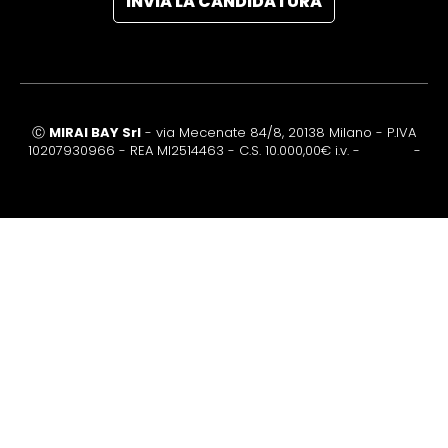
INVIA LA CANDIDATURA
Ⓒ
MIRAI BAY Srl
- via Mecenate 84/8, 20138 Milano - P.IVA
10207930966 - REA MI2514463 - C.S. 10.000,00€ i.v. -
Privacy
-
Cookie